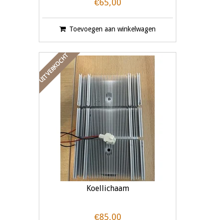
€65,00
Toevoegen aan winkelwagen
UITVERKOCHT
Koellichaam
€85,00