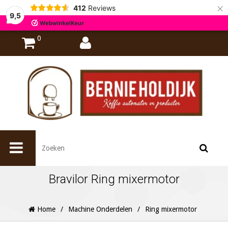
×
412
Reviews
9,5
0
Bravilor Ring mixermotor
Home
/
Machine Onderdelen
/
Ring mixermotor