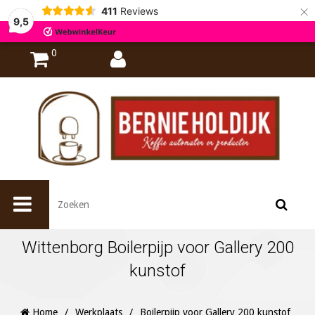
×
411
Reviews
9,5
0
Wittenborg Boilerpijp voor Gallery 200
kunstof
Home
/
Werkplaats
/
Boilerpijp voor Gallery 200 kunstof